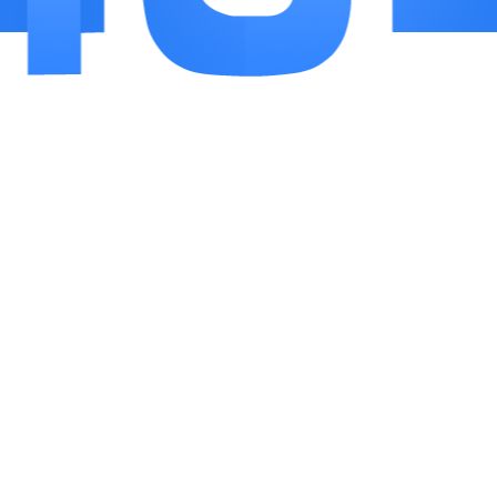
通用节点加速。如果只是用来加速主流热门外服游
戏以及各大游戏平台社区，它的线路稳定性和整体
性价比处在上游水平，日常联机对战完全可以满足
使用需求。
相关
推荐
更多+
络钉智造
羊驼cg绘画
悦临平
6
8
6