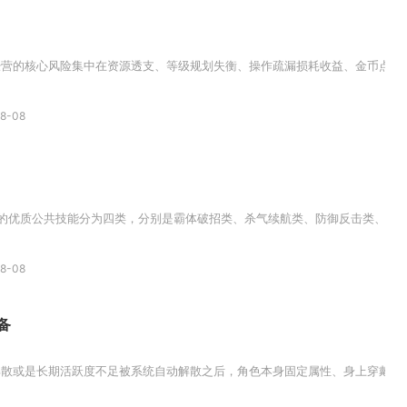
营的核心风险集中在资源透支、等级规划失衡、操作疏漏损耗收益、金币点券投
8-08
的优质公共技能分为四类，分别是霸体破招类、杀气续航类、防御反击类、残血增
8-08
备
散或是长期活跃度不足被系统自动解散之后，角色本身固定属性、身上穿戴以及