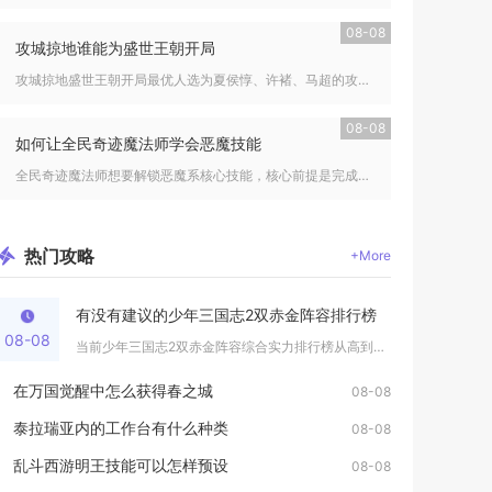
08-08
攻城掠地谁能为盛世王朝开局
攻城掠地盛世王朝开局最优人选为夏侯惇、许褚、马超的攻守组合，...
08-08
如何让全民奇迹魔法师学会恶魔技能
全民奇迹魔法师想要解锁恶魔系核心技能，核心前提是完成多阶段转...
热门
攻略
+More
有没有建议的少年三国志2双赤金阵容排行榜
08-08
当前少年三国志2双赤金阵容综合实力排行榜从高到低依次为蜀国双...
在万国觉醒中怎么获得春之城
08-08
泰拉瑞亚内的工作台有什么种类
08-08
乱斗西游明王技能可以怎样预设
08-08