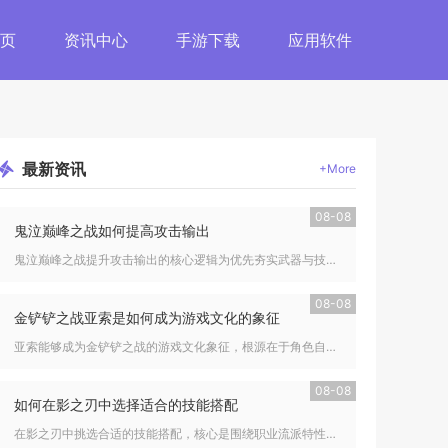
页
资讯中心
手游下载
应用软件
最新
资讯
+More
08-08
鬼泣巅峰之战如何提高攻击输出
鬼泣巅峰之战提升攻击输出的核心逻辑为优先夯实武器与技能基础养...
08-08
金铲铲之战亚索是如何成为游戏文化的象征
亚索能够成为金铲铲之战的游戏文化象征，根源在于角色自带的玩家...
08-08
如何在影之刃中选择适合的技能搭配
在影之刃中挑选合适的技能搭配，核心是围绕职业流派特性，平衡杀...