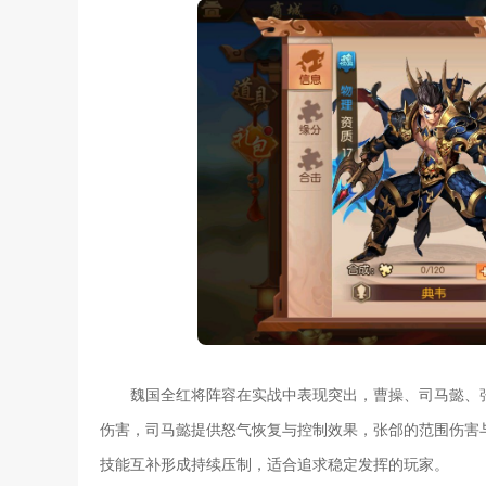
魏国全红将阵容在实战中表现突出，曹操、司马懿、
伤害，司马懿提供怒气恢复与控制效果，张郃的范围伤害
技能互补形成持续压制，适合追求稳定发挥的玩家。