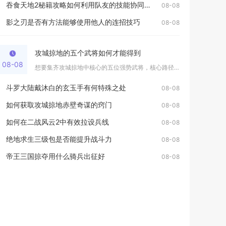
吞食天地2秘籍攻略如何利用队友的技能协同作战
08-08
影之刃是否有方法能够使用他人的连招技巧
08-08
攻城掠地的五个武将如何才能得到
08-08
想要集齐攻城掠地中核心的五位强势武将，核心路径分为副本通关招...
斗罗大陆戴沐白的玄玉手有何特殊之处
08-08
如何获取攻城掠地赤壁奇谋的窍门
08-08
如何在二战风云2中有效拉设兵线
08-08
绝地求生三级包是否能提升战斗力
08-08
帝王三国掠夺用什么骑兵出征好
08-08