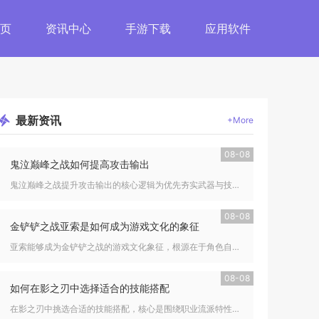
页
资讯中心
手游下载
应用软件
最新
资讯
+More
08-08
鬼泣巅峰之战如何提高攻击输出
鬼泣巅峰之战提升攻击输出的核心逻辑为优先夯实武器与技能基础养...
08-08
金铲铲之战亚索是如何成为游戏文化的象征
亚索能够成为金铲铲之战的游戏文化象征，根源在于角色自带的玩家...
08-08
如何在影之刃中选择适合的技能搭配
在影之刃中挑选合适的技能搭配，核心是围绕职业流派特性，平衡杀...