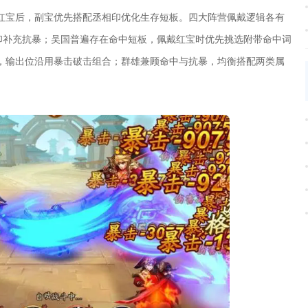
红宝后，副宝优先搭配丞相印优化生存短板。四大阵营佩戴逻辑各有
印补充抗暴；吴国普遍存在命中短板，佩戴红宝时优先挑选附带命中词
，输出位沿用暴击破击组合；群雄兼顾命中与抗暴，均衡搭配两类属