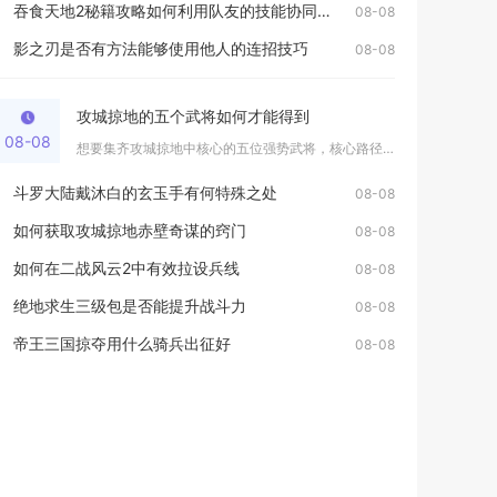
吞食天地2秘籍攻略如何利用队友的技能协同作战
08-08
影之刃是否有方法能够使用他人的连招技巧
08-08
攻城掠地的五个武将如何才能得到
08-08
想要集齐攻城掠地中核心的五位强势武将，核心路径分为副本通关招...
斗罗大陆戴沐白的玄玉手有何特殊之处
08-08
如何获取攻城掠地赤壁奇谋的窍门
08-08
如何在二战风云2中有效拉设兵线
08-08
绝地求生三级包是否能提升战斗力
08-08
帝王三国掠夺用什么骑兵出征好
08-08