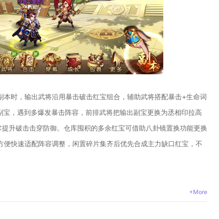
副本时，输出武将沿用暴击破击红宝组合，辅助武将搭配暴击+生命词
换副宝，遇到多爆发暴击阵容，前排武将把输出副宝更换为丞相印拉高
术提升破击击穿防御。仓库囤积的多余红宝可借助八卦镜置换功能更换
方便快速适配阵容调整，闲置碎片集齐后优先合成主力缺口红宝，不
+More