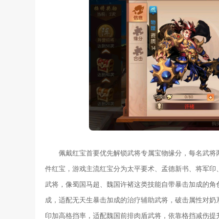
佩戴红宝首要优先解锁武将专属宝物缘分，每名武将
件红宝，游戏主流红宝分为太平要术、孟德新书、将军印
武将，像蜀国马超、魏国许褚这类技能自带暴击加成的角
成，适配无天生暴击加成的治疗辅助武将，破击属性对奶
印加高格挡率，适配魏国前排肉盾武将，依靠格挡减伤提