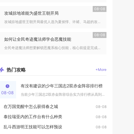
08-08
攻城掠地谁能为盛世王朝开局
攻城掠地盛世王朝开局最优人选为夏侯惇、许褚、马超的攻守组合，...
08-08
如何让全民奇迹魔法师学会恶魔技能
全民奇迹魔法师想要解锁恶魔系核心技能，核心前提是完成多阶段转...
热门
攻略
+More
有没有建议的少年三国志2双赤金阵容排行榜
08-08
当前少年三国志2双赤金阵容综合实力排行榜从高到低依次为蜀国双...
在万国觉醒中怎么获得春之城
08-08
泰拉瑞亚内的工作台有什么种类
08-08
乱斗西游明王技能可以怎样预设
08-08