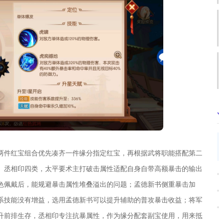
两件红宝组合优先凑齐一件缘分指定红宝，再根据武将职能搭配第二
、丞相印四类，太平要术主打破击属性适配自身自带高额暴击的输出
色佩戴后，能规避暴击属性堆叠溢出的问题；孟德新书侧重暴击加
系技能没有增益，选用孟德新书可以提升辅助的普攻暴击收益；将军
升前排生存，丞相印专注抗暴属性，作为缘分配套副宝使用，用来抵