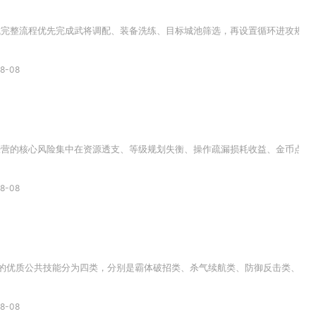
完整流程优先完成武将调配、装备洗练、目标城池筛选，再设置循环进攻规则，
8-08
营的核心风险集中在资源透支、等级规划失衡、操作疏漏损耗收益、金币点券投
8-08
的优质公共技能分为四类，分别是霸体破招类、杀气续航类、防御反击类、残血增
8-08