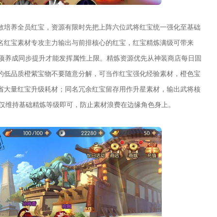
散培养全员红宝，资源有限时先把上阵六位武将红宝统一强化至基础
名红宝素材专攻主力输出与前排核心的红宝，红宝精炼满级可带来
两项养成同步提升才能发挥属性上限。精炼资源优先从神装商店每日固
的低品质橙紫宝物不要随意分解，可当作红宝强化经验素材，橙色宝
省大量红宝升级耗材；同名冗余红宝留存用作升星素材，输出武将核
宝仅维持基础精炼等级即可，防止素材浪费在边缘角色身上。