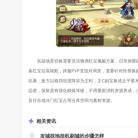
实战场景切换需要灵活微调红宝佩戴方案，日常推图
条红宝拉高续航；跨服PVP竞技对局里，需要针对性替
抗暴，敌方以格挡坦度阵容为主时，主C副宝换成太平要
品类，保留原有强化精炼等级，不用重新消耗资源养成，
盲目合成冷门红宝占用仓库空间与素材资源。
相关
资讯
攻城掠地挂机刷城的步骤怎样