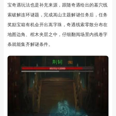
宝奇遇玩法也是补充来源，跟随奇遇给出的墓穴线
索破解连环谜题，完成嵩山主题解谜任务后，任务
奖励宝箱有机会开出嵩字珠，奇遇线索零散分布在
地图边角、棺木夹层之中，仔细翻阅场景内残卷字
条就能集齐解谜条件。