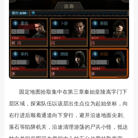
固定地图拾取集中在第三章秦始皇陵嵩字门下
层区域，探索队伍以该层出生点位为起始坐标，向
右行进后顺着通道向下穿行，避开沿途地面尖刺、
落石等陷阱机关，沿途清理游荡的尸兵小怪，抵达