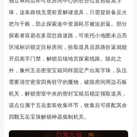
独立单间后即可在房间中心的石台位置拾取嵩字
珠，这条路线无需前置解谜道具，只需提前备足火
把与干粮，防止探索途中资源耗尽被迫折返。部分
探索者容易在多层岔路迷路，可依托小地图未点亮
区域标识锁定目标房间，拾取道具后原路折返就能
开启嵩字门禁，解锁后续地宫探索线路。除此之
外，豫州五岳密室宝箱同样固定产出嵩字珠，队伍
需要清空密室四角驻守的魔物，破除房间周边石板
机关，解锁密室中央的密封宝箱后稳定领取道具，
该点位属于五岳套装收集环节，收集后可搭配其余
四颗五岳宝珠解锁神器炼制机关。