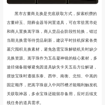
黑市古董商兑换是兜底获取方式，探索积攒的
古董碎玉、陪葬金器等闲置道具，可在常驻黑市处
和商人置换嵩字珠，商人货品会阶段性轮换，错过
当期兑换需等待货品刷新，建议平时挂机探索各类
墓穴囤积兑换素材，避免急需宝珠解锁机关时缺少
兑换资源。嵩字珠作为五岳凝神镜的核心素材，多
途径储备能够避免因道具缺失卡关五岳方位解谜，
摆放宝珠时遵循东泰、西华、南衡、北恒、中嵩的
固定顺序，把嵩字珠嵌入中间凹槽才能顺利触发机
关获取神器，多余宝珠还能留存备用，应对后续支
线任务的道具需求。