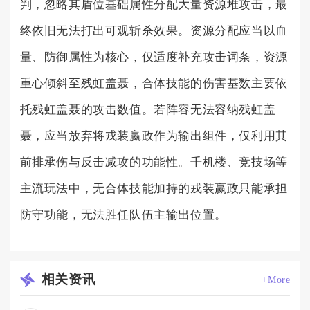
判，忽略其盾位基础属性分配大量资源堆攻击，最
终依旧无法打出可观斩杀效果。资源分配应当以血
量、防御属性为核心，仅适度补充攻击词条，资源
重心倾斜至残虹盖聂，合体技能的伤害基数主要依
托残虹盖聂的攻击数值。若阵容无法容纳残虹盖
聂，应当放弃将戎装嬴政作为输出组件，仅利用其
前排承伤与反击减攻的功能性。千机楼、竞技场等
主流玩法中，无合体技能加持的戎装嬴政只能承担
防守功能，无法胜任队伍主输出位置。
相关
资讯
+More