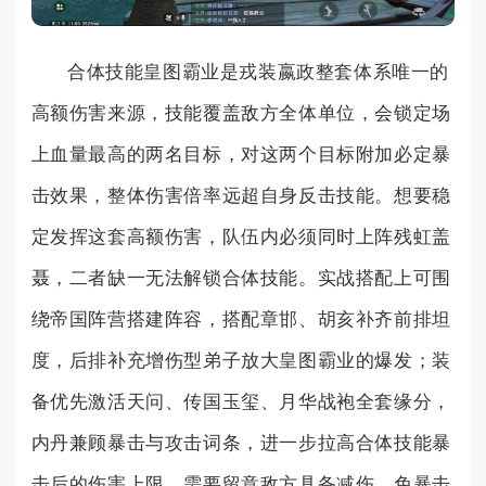
合体技能皇图霸业是戎装嬴政整套体系唯一的
高额伤害来源，技能覆盖敌方全体单位，会锁定场
上血量最高的两名目标，对这两个目标附加必定暴
击效果，整体伤害倍率远超自身反击技能。想要稳
定发挥这套高额伤害，队伍内必须同时上阵残虹盖
聂，二者缺一无法解锁合体技能。实战搭配上可围
绕帝国阵营搭建阵容，搭配章邯、胡亥补齐前排坦
度，后排补充增伤型弟子放大皇图霸业的爆发；装
备优先激活天问、传国玉玺、月华战袍全套缘分，
内丹兼顾暴击与攻击词条，进一步拉高合体技能暴
击后的伤害上限。需要留意敌方具备减伤、免暴击