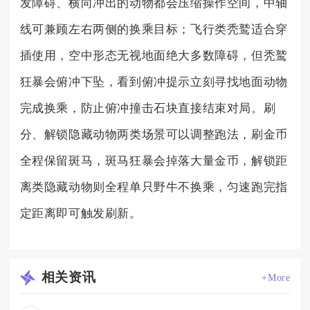
发障碍、横向冲出的动物都会压缩操作空间，中轴
线可兼顾左右两侧的换乘目标；飞行类秃鹫适合穿
插使用，空中形态无视地面绝大多数障碍，但秃鹫
狂暴会俯冲下坠，看到俯冲提示立刻寻找地面动物
完成换乘，防止俯冲撞击石块直接结束对局。刷
分、解锁隐藏动物两类场景可以调整跑法，刷金币
全程保留斑马，斑马狂暴会掉落大量金币，解锁距
离类隐藏动物则全程单只野牛不换乘，匀速跑完指
定距离即可触发刷新。
相关
资讯
+More