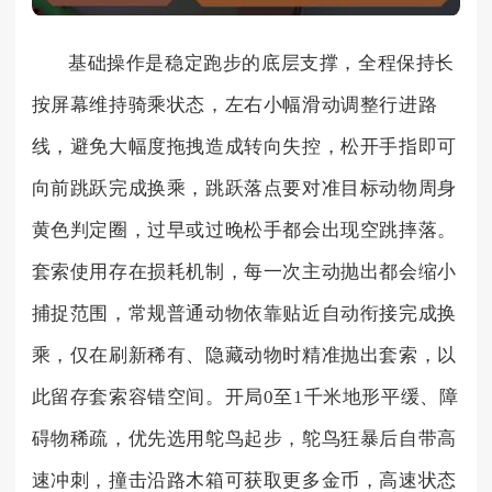
基础操作是稳定跑步的底层支撑，全程保持长
按屏幕维持骑乘状态，左右小幅滑动调整行进路
线，避免大幅度拖拽造成转向失控，松开手指即可
向前跳跃完成换乘，跳跃落点要对准目标动物周身
黄色判定圈，过早或过晚松手都会出现空跳摔落。
套索使用存在损耗机制，每一次主动抛出都会缩小
捕捉范围，常规普通动物依靠贴近自动衔接完成换
乘，仅在刷新稀有、隐藏动物时精准抛出套索，以
此留存套索容错空间。开局0至1千米地形平缓、障
碍物稀疏，优先选用鸵鸟起步，鸵鸟狂暴后自带高
速冲刺，撞击沿路木箱可获取更多金币，高速状态