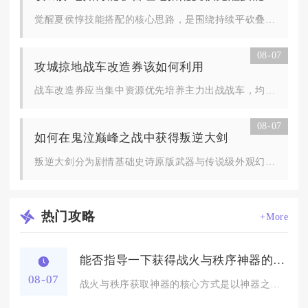
觉醒夏侯惇技能搭配的核心思路，是围绕持续平砍叠层机制构建生存...
08-07
攻城掠地战车改造券该如何利用
战车改造券应当集中资源优先培养主力出战战车，均衡改造四大部件...
08-07
如何在鬼泣巅峰之战中获得叛逆大剑
叛逆大剑分为剧情基础史诗原版武器与传说级外观幻化版本，零氪玩...
热门
攻略
+More
能否指导一下获得战火与秩序神器的办法
08-07
战火与秩序获取神器的核心方式是以神器之心碎片累积合成神器之心...