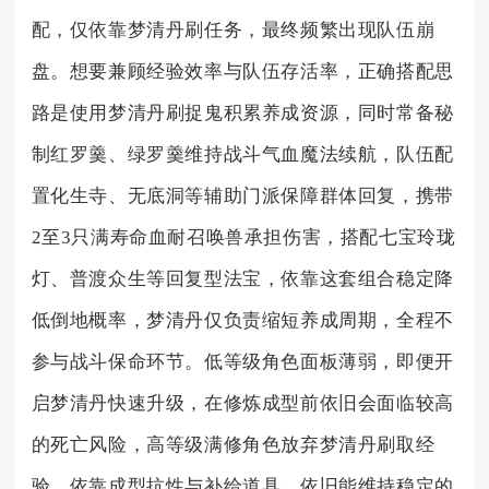
配，仅依靠梦清丹刷任务，最终频繁出现队伍崩
盘。想要兼顾经验效率与队伍存活率，正确搭配思
路是使用梦清丹刷捉鬼积累养成资源，同时常备秘
制红罗羹、绿罗羹维持战斗气血魔法续航，队伍配
置化生寺、无底洞等辅助门派保障群体回复，携带
2至3只满寿命血耐召唤兽承担伤害，搭配七宝玲珑
灯、普渡众生等回复型法宝，依靠这套组合稳定降
低倒地概率，梦清丹仅负责缩短养成周期，全程不
参与战斗保命环节。低等级角色面板薄弱，即便开
启梦清丹快速升级，在修炼成型前依旧会面临较高
的死亡风险，高等级满修角色放弃梦清丹刷取经
验，依靠成型抗性与补给道具，依旧能维持稳定的