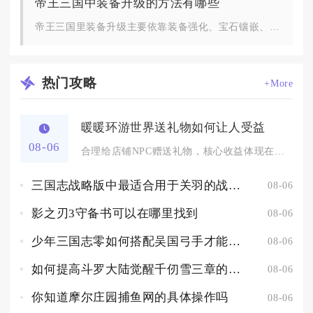
帝王三国中装备升级的方法有哪些
帝王三国里装备升级主要依靠装备强化、宝石镶嵌、装备锻造合成、...
热门
攻略
+More
暖暖环游世界送礼物如何让人受益
08-06
合理给店铺NPC赠送礼物，核心收益体现在解锁限定服饰、购物折...
三国志战略版中最适合用于关羽的战法有哪些
08-06
影之刃3守备书可以在哪里找到
08-06
少年三国志零如何搭配吴国弓手才能打造强大阵容
08-06
如何提高斗罗大陆觉醒千仞雪三章的通关效率
08-06
你知道摩尔庄园捕鱼网的具体操作吗
08-06